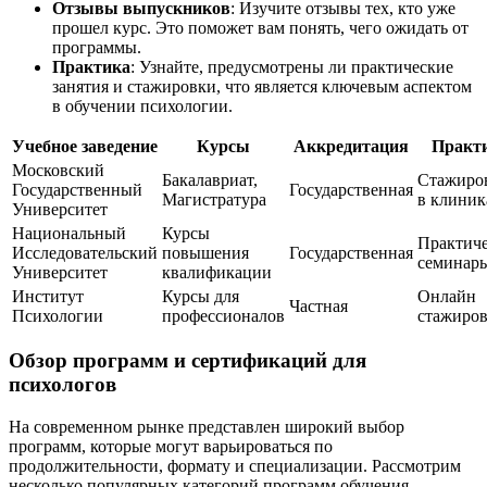
Отзывы выпускников
: Изучите отзывы тех, кто уже
прошел курс. Это поможет вам понять, чего ожидать от
программы.
Практика
: Узнайте, предусмотрены ли практические
занятия и стажировки, что является ключевым аспектом
в обучении психологии.
Учебное заведение
Курсы
Аккредитация
Практ
Московский
Бакалавриат,
Стажиро
Государственный
Государственная
Магистратура
в клиник
Университет
Национальный
Курсы
Практич
Исследовательский
повышения
Государственная
семинар
Университет
квалификации
Институт
Курсы для
Онлайн
Частная
Психологии
профессионалов
стажиро
Обзор программ и сертификаций для
психологов
На современном рынке представлен широкий выбор
программ, которые могут варьироваться по
продолжительности, формату и специализации. Рассмотрим
несколько популярных категорий программ обучения,